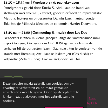
18:15 – 18:45 uur | Panelgesprek & publieksvragen
Panelgesprek geleid door
Fausia S. Abdul
aan de hand van
stellingen over vrouwelijk verzet, gedeeld erfgoed en representatie.
Met o.a. lecturer en onderzoeker Durwin Lynch, auteur gouden
Tula-boekje Milouska Meulens en columnist Harriet Duurvoort.
18:45 uur – 21:00 | Ontmoeting & muziek door Los Dos
Bezoekers kunnen in kleine groepen langs de Amsterdamse mini-
expo
Her Love, Her Story
van Our HERitage wandelen en de
verhalen bij de portretten lezen. Daarnaast kun je genieten van de
s
tands met literatuur, Antilliaanse lekkernijen (Cos dushi) en
kokosolie (Zeta di Coco). Live muziek door
Los Dos.
I
L
Deze website maakt gebruik van cookies om uw
n
i
ervaring te verbeteren en op maat gemaakte
s
n
advertenties weer te geven. Door op ‘Accepteren’ te
t
k
klikken, gaat u akkoord met het gebruik van alle
info [at] ourheritage.nl
Samenwerken
Kom je bij ons team?
Onze
a
e
cookies.
Projecten
Project 50 Caribische Voormoeders
Project Told by HER
g
d