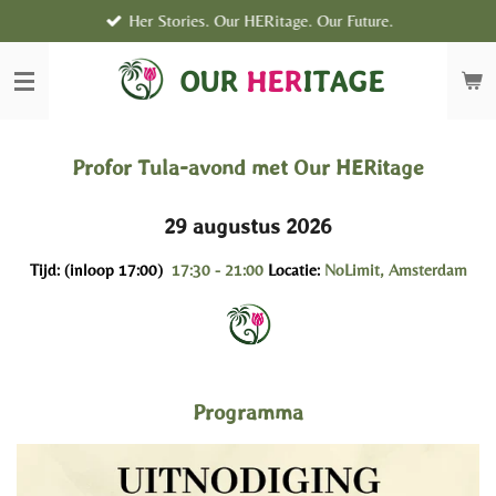
Her Stories. Our HERitage. Our Future.
Ga
direct
naar
OUR
HER
ITAGE
de
hoofdinhoud
Profor Tula-avond met Our HERitage
29 augustus 2026
Tijd: (inloop 17:00)
17:30 - 21:00
Locatie:
NoLimit, Amsterdam
Programma