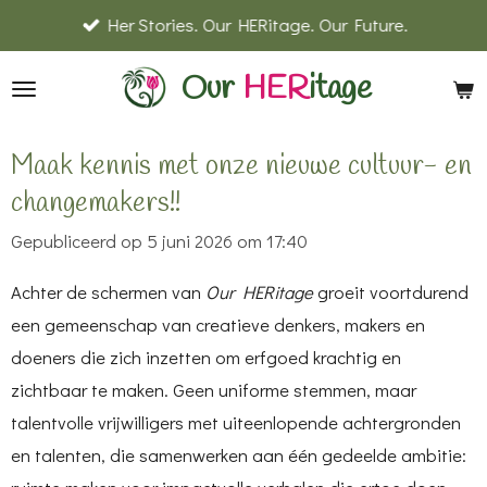
Her Stories. Our HERitage. Our Future.
Ga
direct
Our
HER
itage
naar
de
hoofdinhoud
Maak kennis met onze nieuwe cultuur- en
changemakers!!
Gepubliceerd op 5 juni 2026 om 17:40
Achter de schermen van
Our HERitage
groeit voortdurend
een gemeenschap van creatieve denkers, makers en
doeners die zich inzetten om erfgoed krachtig en
zichtbaar te maken. Geen uniforme stemmen, maar
talentvolle vrijwilligers met uiteenlopende achtergronden
en talenten, die samenwerken aan één gedeelde ambitie: