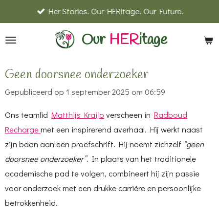
Her Stories. Our HERitage. Our Future.
Ga
direct
Our
HER
itage
naar
de
hoofdinhoud
Geen doorsnee onderzoeker
Gepubliceerd op 1 september 2025 om 06:59
Ons teamlid
Matthijs Kraijo
verscheen in
Radboud
Recharge
met een inspirerend averhaal. Hij werkt naast
zijn baan aan een proefschrift. Hij noemt zichzelf
“geen
doorsnee onderzoeker”
. In plaats van het traditionele
academische pad te volgen, combineert hij zijn passie
voor onderzoek met een drukke carrière en persoonlijke
betrokkenheid.